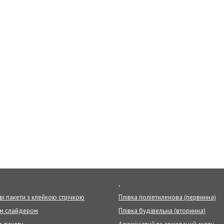
.
ві пакети з клейкою стрічкою
Плівка поліетиленова (первинна)
ом слайдером
Плівка будівельна (вторинна)