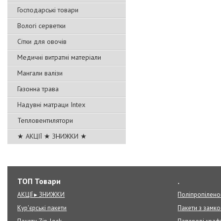
Господарські товари
Вологі серветки
Сітки для овочів
Медичні витратні матеріали
Мангали валізи
Газонна трава
Надувні матраци Intex
Тепловентилятори
★ АКЦІЇ ★ ЗНИЖКИ ★
ТОП Товари
.
АКЦІЇ ▸ ЗНИЖКИ
Поліпропілено
Кур'єрські пакети
Пакети з замк