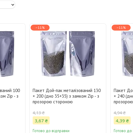
–11%
–11%
ований 100
Пакет Дой-пак металізований 130
Пакет До
ом Zip - з
× 200 (дно 35+35) з замком Zip - з
× 240 (дн
прозорою стороною
прозорою
4,13 ₴
4,94 ₴
3,67 ₴
4,39 ₴
Готово до відправки
Готово до