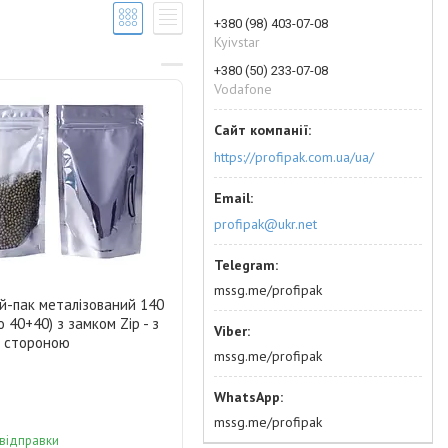
+380 (98) 403-07-08
Kyivstar
+380 (50) 233-07-08
Vodafone
https://profipak.com.ua/ua/
profipak@ukr.net
mssg.me/profipak
й-пак металізований 140
о 40+40) з замком Zip - з
 стороною
mssg.me/profipak
mssg.me/profipak
 відправки