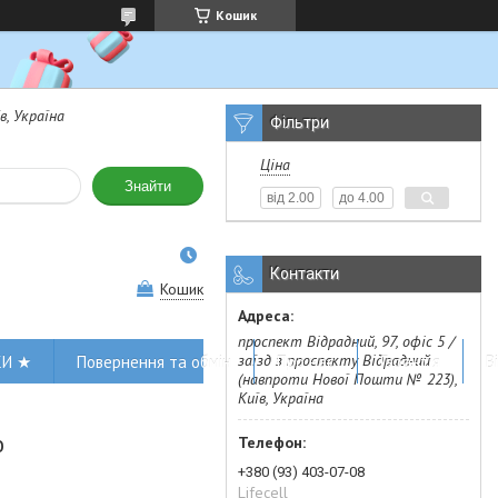
Кошик
в, Україна
Фільтри
Ціна
Знайти
Контакти
Кошик
проспект Відрадний, 97, офіс 5 /
заїзд з проспекту Відрадний
КИ ★
Повернення та обмін
Про нас
Гарантія
В
(навпроти Нової Пошти № 223),
Київ, Україна
ю
+380 (93) 403-07-08
Lifecell