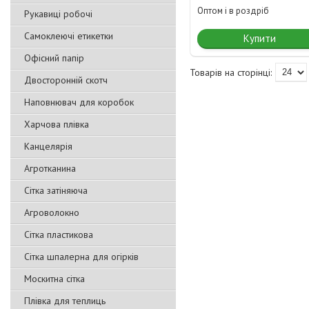
Оптом і в роздріб
Рукавиці робочі
Самоклеючі етикетки
Купити
Офісний папір
Двосторонній скотч
Наповнювач для коробок
Харчова плівка
Канцелярія
Агротканина
Сітка затіняюча
Агроволокно
Сітка пластикова
Сітка шпалерна для огірків
Москитна сітка
Плівка для теплиць