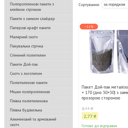
Поліпропіленові пакети з
клейкою стрічкою
Пакети з замком слайдер
–11%
Паперові крафт пакети
Малярний скотч
Пакувальна стрічка
Спінений поліетилен
Пакети Дой-пак
Скотч з логотипом
Поліетиленові пакети
Пакет Дой-пак металіз
Мішки поліпропіленові
× 170 (дно 30+30) з замк
прозорою стороною
Плівка поліетиленова
3,11 ₴
Плівка будівельна
2,77 ₴
Алюмінієвий та армований
скотч
Готово до відправки