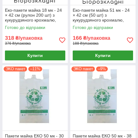
Еко-пакети майка 18 мк - 24
Еко-пакети майка 51 мк - 24
× 42 см (рулон 200 шт) з
× 42 см (50 шт) з
кукурудзяного крохмалю,
кукурудзяного крохмалю,
біорозкладні
біорозкладні
Готово до відправки
Готово до відправки
318
166
₴/упаковка
₴/упаковка
376 ₴/упаковка
188 ₴/упаковка
Купити
Купити
ЭКО пакет
–11%
ЭКО пакет
–9%
Пакети майка ЕКО 50 мк - 30
Пакети майка ЕКО 50 мк - 38