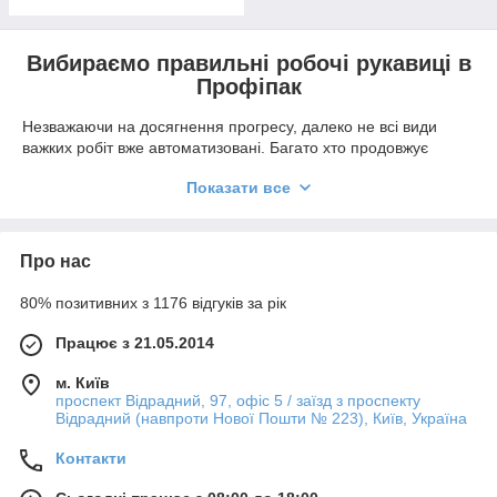
Вибираємо правильні робочі рукавиці в
Профіпак
Незважаючи на досягнення прогресу, далеко не всі види
важких робіт вже автоматизовані. Багато хто продовжує
виконуватися вручну: очищення присадибної ділянки від
Показати все
дрібного сміття, прибирання, сортування овочів, складування
будматеріалів і т.п. Як убезпечити руки від випадкових травм,
а шкіру - від пошкоджень? Для цього потрібні рукавички
робочі, підібрані по щільності, розміру і ступеня захисту.
Про нас
Види і особливості робочих рукавиць
80% позитивних з 1176 відгуків за рік
Традиційні рукавички на бавовняній основі з ПВХ широко
використовуються для виконання грубих робіт. Наприклад: в
Працює з 21.05.2014
садівництві, будівельної галузі, для прибирання всередині і
зовні приміщень, на торгових складах і т.п. Крім них, у нас ви
м. Київ
можете замовити і інші види:
проспект Відрадний, 97, офіс 5 / заїзд з проспекту
Відрадний (навпроти Нової Пошти № 223), Київ, Україна
Для офіціантів - білого кольору, з щільної тканини.
Відрізняються відмінною посадкою, що повторює
Контакти
анатомічну форму кисті, невеликим розтрубом, точним
кроєм. Зберігають високу рухливість пальців, гнучкість