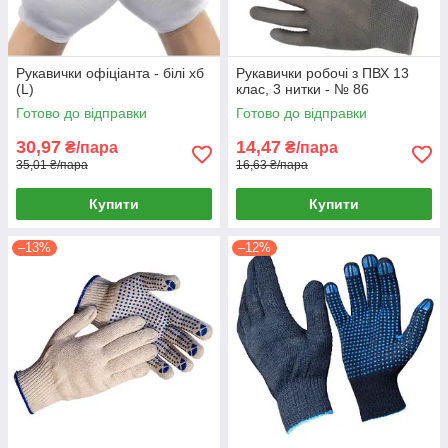
Рукавички офіціанта - білі хб
Рукавички робочі з ПВХ 13
(L)
клас, 3 нитки - № 86
Готово до відправки
Готово до відправки
30,97
14,47
₴/пара
₴/пара
35,01 ₴/пара
16,63 ₴/пара
Купити
Купити
–13%
–12%