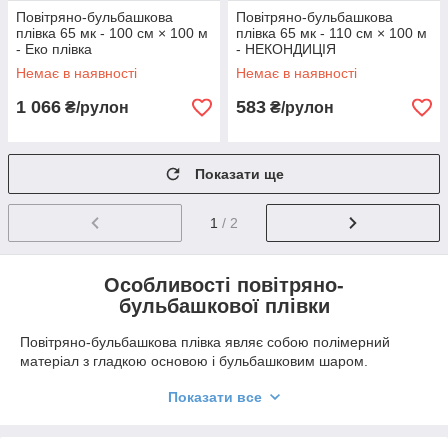
Повітряно-бульбашкова
Повітряно-бульбашкова
плівка 65 мк - 100 см × 100 м
плівка 65 мк - 110 см × 100 м
- Еко плівка
- НЕКОНДИЦІЯ
Немає в наявності
Немає в наявності
1 066
583
₴/рулон
₴/рулон
Показати ще
1
/ 2
Особливості повітряно-
бульбашкової плівки
Повітряно-бульбашкова плівка являє собою полімерний
матеріал з гладкою основою і бульбашковим шаром.
Використовується для упаковки особливо крихких виробів. Які
Показати все
захищаються, від серйозних механічних впливів, саме
бульбашками повітря. Поміщеними в пластикові капсули
і гасять сильні удари. Крім того, плівка володіє