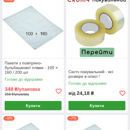
Пакети з повітряно-
бульбашкової плівки - 100 ×
Скотч пакувальний - всі
160 / 200 шт
розміри в описі !
Готово до відправки
Готово до відправки
348
₴/упаковка
24,18
від
₴
358 ₴/упаковка
Купити
Купити
–9%
–7%