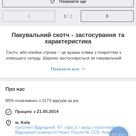
Показати ще
1
/ 2
Пакувальний скотч - застосування та
характеристика
Скотч, або клейка стрічка – це вузька плівка з покриттям з
клеющего складу. Широко застосовується як пакувальний
матеріал і клеючий засіб В процесі з'єднання,
Показати все
використовується така фізична властивість, як адгезія. Може
використовуватися з упаковкою з паперу, картону, пластику
та інших матеріалів. Області застосування і здатності його
постійно розширюються, що говорить про його
Про нас
експлуатаційних перспективи.
80% позитивних з 1173 відгуків за рік
Працює з 21.05.2014
м. Київ
проспект Відрадний, 97, офіс 5 / заїзд з проспекту
Відрадний (навпроти Нової Пошти № 223), Київ, Україна
КНОПКА