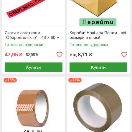
Скотч с логотипом
Коробки Нові для Пошти - всі
"Обережно скло" - 48 × 60 м
розміри в описі!
Готово до відправки
Готово до відправки
47,95
8,11
₴
від
₴
52,95 ₴
Купити
Купити
–13%
–11%