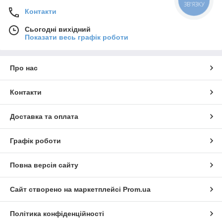
ЗВ'ЯЗКУ
Контакти
Сьогодні вихідний
Показати весь графік роботи
Про нас
Контакти
Доставка та оплата
Графік роботи
Види пакувального скотчу
Повна версія сайту
Пакувальний скотч має поліпропіленову основу, товщиною 20
– 28 мікрометрів, на яку наноситься клейовий шар,
Сайт створено на маркетплейсі
Prom.ua
товщиною 10-30 мікрометрів. Такі пропорції вважаються
оптимальними, враховуючи гнучкість і адгезивні здатності
Політика конфіденційності
виробу. Загальна товщина виробу може бути від 30 до 58