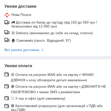
Умови доставки
Нова Пошта
🚛 Доставка по Києву до під'їзду (від 150 до 550 грн /
безкоштовно від 12 000 грн)
🆔 Delivery (викликаємо до себе на склад, платно)
🏠 Самовивіз (просп. Відрадний, 97)
Всі умови доставки
Умови оплати
🟡 Оплата на рахунок IBAN або на картку ▪ ЧЕКАЮ
ДЗВІНОК ▪ хочу обговорити деталі замовлення
🟢 Оплата на рахунок IBAN або на картку ▪ ДЗВОНИТИ НЕ
ОБОВ'ЯЗКОВО ▪ чекаю SMS з реквізитами
⚪ У нас в офісі (для самовивозу)
🔵 Безготівковий розрахунок (для организацій з ПДВ або
без ПДВ)