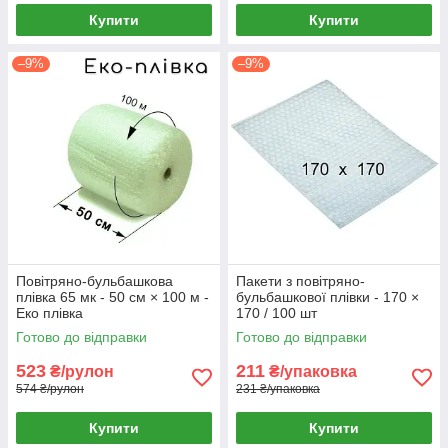
Купити
Купити
–9%
–9%
Повітряно-бульбашкова
Пакети з повітряно-
плівка 65 мк - 50 см × 100 м -
бульбашкової плівки - 170 ×
Еко плівка
170 / 100 шт
Готово до відправки
Готово до відправки
523
211
₴/рулон
₴/упаковка
574 ₴/рулон
231 ₴/упаковка
Купити
Купити