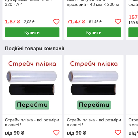
320 - А 4
прозорий - 48 мм × 200 м
слай
157
1,87
71,47
₴
₴
2,08 ₴
81,45 ₴
169 ₴
Купити
Купити
Подібні товари компанії
Стрейч плівка - всі розміри
Стрейч плівка - всі розміри
Стре
в описі !
в описі !
в опи
90
90
від
₴
від
₴
від