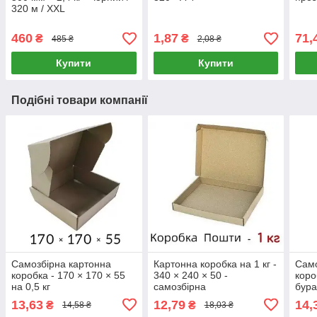
320 м / XXL
460
1,87
71,
₴
₴
485 ₴
2,08 ₴
Купити
Купити
Подібні товари компанії
Самозбірна картонна
Картонна коробка на 1 кг -
Само
коробка - 170 × 170 × 55
340 × 240 × 50 -
коро
на 0,5 кг
самозбірна
бура
13,63
12,79
14,
₴
₴
14,58 ₴
18,03 ₴