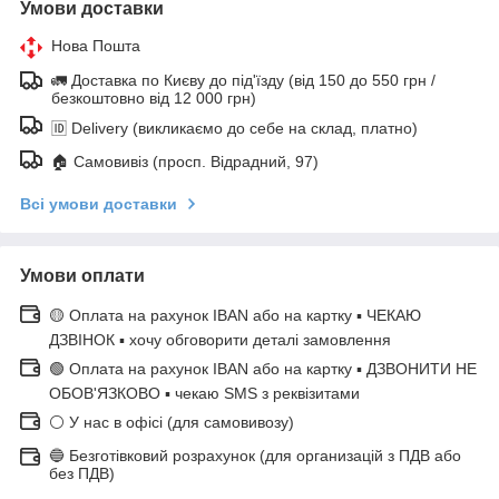
Умови доставки
Нова Пошта
🚛 Доставка по Києву до під'їзду (від 150 до 550 грн /
безкоштовно від 12 000 грн)
🆔 Delivery (викликаємо до себе на склад, платно)
🏠 Самовивіз (просп. Відрадний, 97)
Всі умови доставки
Умови оплати
🟡 Оплата на рахунок IBAN або на картку ▪ ЧЕКАЮ
ДЗВІНОК ▪ хочу обговорити деталі замовлення
🟢 Оплата на рахунок IBAN або на картку ▪ ДЗВОНИТИ НЕ
ОБОВ'ЯЗКОВО ▪ чекаю SMS з реквізитами
⚪ У нас в офісі (для самовивозу)
🔵 Безготівковий розрахунок (для организацій з ПДВ або
без ПДВ)