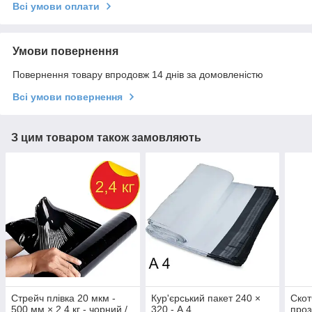
Всі умови оплати
Умови повернення
Повернення товару впродовж 14 днів за домовленістю
Всі умови повернення
З цим товаром також замовляють
Стрейч плівка 20 мкм -
Кур'єрський пакет 240 ×
Скот
500 мм × 2,4 кг - чорний /
320 - А 4
проз