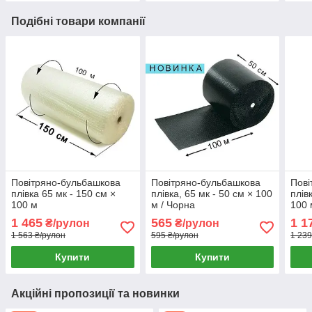
Подібні товари компанії
Повітряно-бульбашкова
Повітряно-бульбашкова
Пові
плівка 65 мк - 150 см ×
плівка, 65 мк - 50 см × 100
плів
100 м
м / Чорна
100 
1 465
565
1 1
₴/рулон
₴/рулон
1 563 ₴/рулон
595 ₴/рулон
1 239
Купити
Купити
Акційні пропозиції та новинки