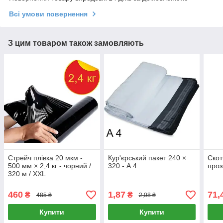
Всі умови повернення
З цим товаром також замовляють
Стрейч плівка 20 мкм -
Кур'єрський пакет 240 ×
Скот
500 мм × 2,4 кг - чорний /
320 - А 4
проз
320 м / XXL
460
1,87
71,
₴
₴
485 ₴
2,08 ₴
Купити
Купити