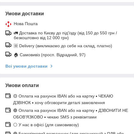
Умови доставки
Нова Пошта
🚛 Доставка по Києву до під'їзду (від 150 до 550 грн /
безкоштовно від 12 000 грн)
🆔 Delivery (викликаємо до себе на склад, платно)
🏠 Самовивіз (просп. Відрадний, 97)
Всі умови доставки
Умови оплати
🟡 Оплата на рахунок IBAN або на картку ▪ ЧЕКАЮ
ДЗВІНОК ▪ хочу обговорити деталі замовлення
🟢 Оплата на рахунок IBAN або на картку ▪ ДЗВОНИТИ НЕ
ОБОВ'ЯЗКОВО ▪ чекаю SMS з реквізитами
⚪ У нас в офісі (для самовивозу)
🔵 Безготівковий розрахунок (для организацій з ПДВ або