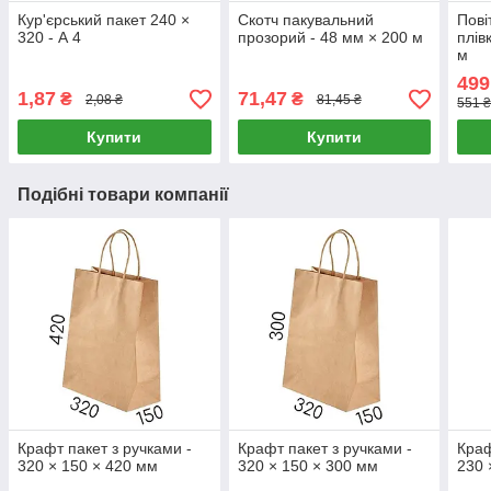
Кур'єрський пакет 240 ×
Скотч пакувальний
Пові
320 - А 4
прозорий - 48 мм × 200 м
плів
м
499
1,87
71,47
₴
₴
2,08 ₴
81,45 ₴
551 
Купити
Купити
Подібні товари компанії
Крафт пакет з ручками -
Крафт пакет з ручками -
Краф
320 × 150 × 420 мм
320 × 150 × 300 мм
230 