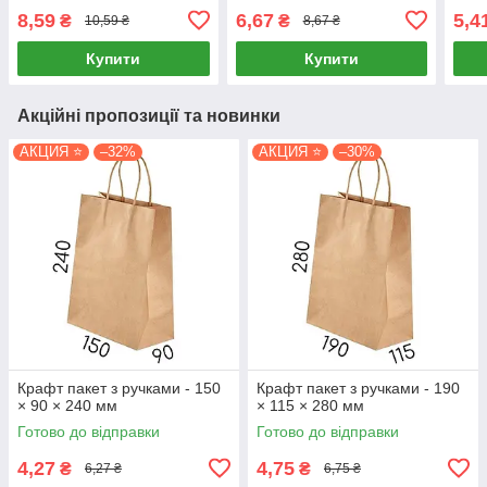
8,59
6,67
5,4
₴
₴
10,59 ₴
8,67 ₴
Купити
Купити
Акційні пропозиції та новинки
АКЦИЯ ⭐
–32%
АКЦИЯ ⭐
–30%
Крафт пакет з ручками - 150
Крафт пакет з ручками - 190
× 90 × 240 мм
× 115 × 280 мм
Готово до відправки
Готово до відправки
4,27
4,75
₴
₴
6,27 ₴
6,75 ₴