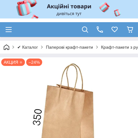
✔ Каталог
Паперові крафт-пакети
Крафт-пакети з р
АКЦИЯ ⭐
–24%