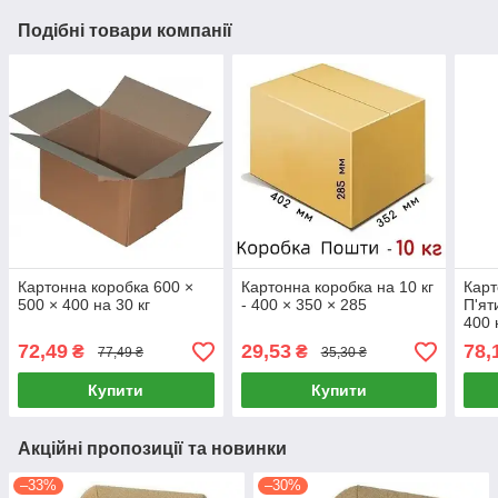
Подібні товари компанії
Картонна коробка 600 ×
Картонна коробка на 10 кг
Карт
500 × 400 на 30 кг
- 400 × 350 × 285
П'ят
400 
72,49
29,53
78,
₴
₴
77,49 ₴
35,30 ₴
Купити
Купити
Акційні пропозиції та новинки
–33%
–30%