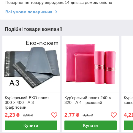
Повернення товару впродовж 14 днів за домовленістю
Всі умови повернення
Подібні товари компанії
Кур'єрський ЕКО пакет
Кур'єрський пакет 240 ×
Кур'
300 × 400 - А 3 -
320 - А 4 - рожевий
кише
графітовий
2,23
2,77
4,2
₴
₴
2,58 ₴
3,01 ₴
Купити
Купити