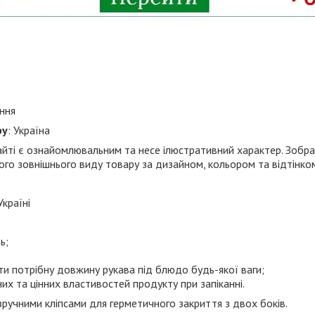
ання
ру
: Україна
йті є ознайомлювальним та несе ілюстративний характер. Зобр
ного зовнішнього виду товару за дизайном, кольором та відтінко
країні
ь;
ти потрібну довжину рукава під блюдо будь-якої ваги;
х та цінних властивостей продукту при запіканні.
ручними кліпсами для герметичного закриття з двох боків.