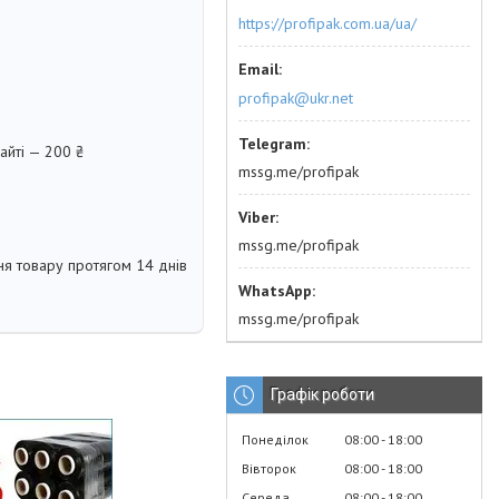
https://profipak.com.ua/ua/
profipak@ukr.net
айті — 200 ₴
mssg.me/profipak
mssg.me/profipak
я товару протягом 14 днів
mssg.me/profipak
Графік роботи
Понеділок
08:00
18:00
Вівторок
08:00
18:00
Середа
08:00
18:00