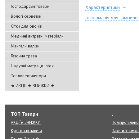
Господарські товари
Характеристики
Вологі серветки
Інформація для замовле
Сітки для овочів
Медичні витратні матеріали
Мангали валізи
Газонна трава
Надувні матраци Intex
Тепловентилятори
★ АКЦІЇ ★ ЗНИЖКИ ★
ТОП Товари
.
АКЦІЇ ▸ ЗНИЖКИ
Поліпропілено
Кур'єрські пакети
Пакети з замк