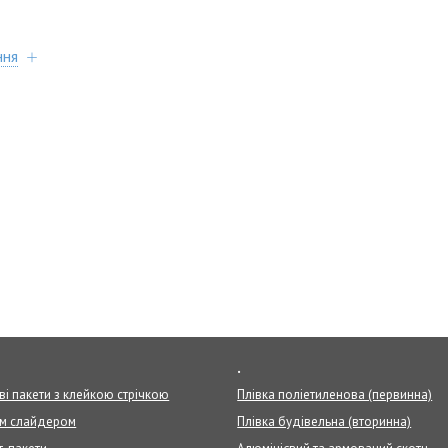
ння
.
ві пакети з клейкою стрічкою
Плівка поліетиленова (первинна)
ом слайдером
Плівка будівельна (вторинна)