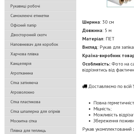
Рукавиці робочі
Самоклеючі етикетки
Ширина
: 30 см
Офісний папір
Довжина
: 5 м
Двосторонній скотч
Матеріал
: ПЕТ
Наповнювач для коробок
Вигляд
: Рукав для запік
Харчова плівка
Країна-виробник това
Канцелярія
Особливість:
Фото на са
відрізнятись від фактич
Агротканина
Сітка затіняюча
Доставляємо по всій У
Агроволокно
Сітка пластикова
Повна герметичніст
Міцність;
Сітка шпалерна для огірків
Можливість відріза
Збереження поживни
Москитна сітка
Рукав укомплектований з
Плівка для теплиць