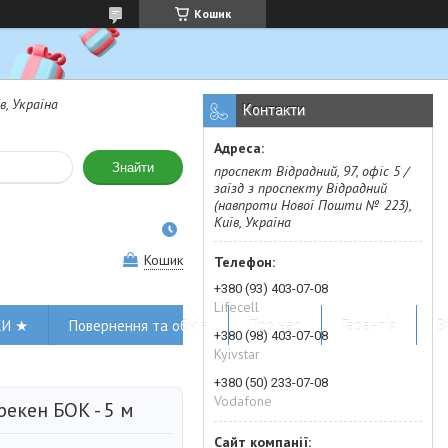
Кошик
в, Україна
Контакти
Знайти
проспект Відрадний, 97, офіс 5 /
заїзд з проспекту Відрадний
(навпроти Нової Пошти № 223),
Київ, Україна
Кошик
+380 (93) 403-07-08
Lifecell
КИ ★
Повернення та обмін
Про нас
Гарантія
В
+380 (98) 403-07-08
Kyivstar
+380 (50) 233-07-08
Vodafone
рекен БОК - 5 м