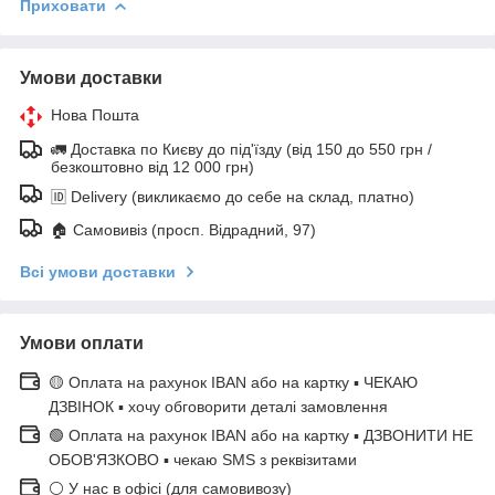
Приховати
Умови доставки
Нова Пошта
🚛 Доставка по Києву до під'їзду (від 150 до 550 грн /
безкоштовно від 12 000 грн)
🆔 Delivery (викликаємо до себе на склад, платно)
🏠 Самовивіз (просп. Відрадний, 97)
Всі умови доставки
Умови оплати
🟡 Оплата на рахунок IBAN або на картку ▪ ЧЕКАЮ
ДЗВІНОК ▪ хочу обговорити деталі замовлення
🟢 Оплата на рахунок IBAN або на картку ▪ ДЗВОНИТИ НЕ
ОБОВ'ЯЗКОВО ▪ чекаю SMS з реквізитами
⚪ У нас в офісі (для самовивозу)