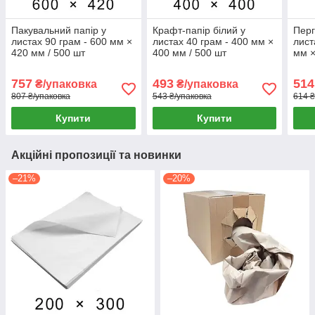
Пакувальний папір у
Крафт-папір білий у
Перг
листах 90 грам - 600 мм ×
листах 40 грам - 400 мм ×
лист
420 мм / 500 шт
400 мм / 500 шт
мм ×
757
493
514
₴/упаковка
₴/упаковка
807 ₴/упаковка
543 ₴/упаковка
614 ₴
Купити
Купити
Акційні пропозиції та новинки
–21%
–20%