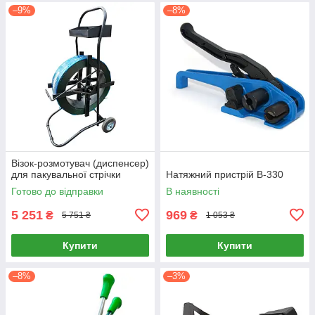
–9%
–8%
Візок-розмотувач (диспенсер)
для пакувальної стрічки
Натяжний пристрій B-330
Готово до відправки
В наявності
5 251
969
₴
₴
5 751 ₴
1 053 ₴
Купити
Купити
–8%
–3%