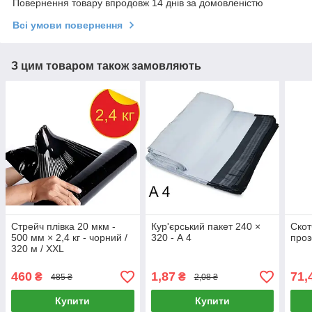
Повернення товару впродовж 14 днів за домовленістю
Всі умови повернення
З цим товаром також замовляють
Стрейч плівка 20 мкм -
Кур'єрський пакет 240 ×
Скот
500 мм × 2,4 кг - чорний /
320 - А 4
проз
320 м / XXL
460
1,87
71,
₴
₴
485 ₴
2,08 ₴
Купити
Купити