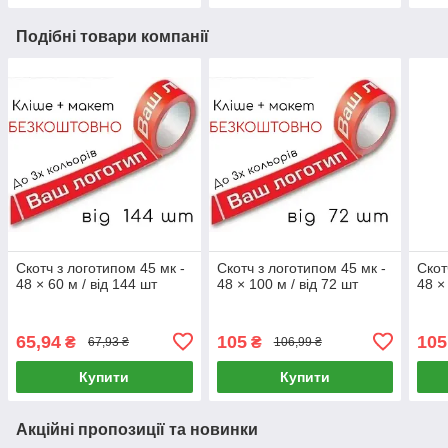
Подібні товари компанії
Скотч з логотипом 45 мк -
Скотч з логотипом 45 мк -
Скот
48 × 60 м / від 144 шт
48 × 100 м / від 72 шт
48 ×
65,94
105
105
₴
₴
67,93 ₴
106,99 ₴
Купити
Купити
Акційні пропозиції та новинки