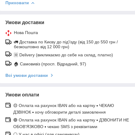
Приховати
Умови доставки
Нова Пошта
🚛 Доставка по Києву до під'їзду (від 150 до 550 грн /
безкоштовно від 12 000 грн)
🆔 Delivery (викликаємо до себе на склад, платно)
🏠 Самовивіз (просп. Відрадний, 97)
Всі умови доставки
Умови оплати
🟡 Оплата на рахунок IBAN або на картку ▪ ЧЕКАЮ
ДЗВІНОК ▪ хочу обговорити деталі замовлення
🟢 Оплата на рахунок IBAN або на картку ▪ ДЗВОНИТИ НЕ
ОБОВ'ЯЗКОВО ▪ чекаю SMS з реквізитами
⚪ У нас в офісі (для самовивозу)