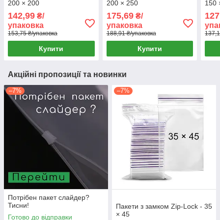
200 × 200
200 × 250
150 
142,99
175,69
127
₴/
₴/
упаковка
упаковка
упа
153,75 ₴/упаковка
188,91 ₴/упаковка
137,1
Купити
Купити
Акційні пропозиції та новинки
–7%
–7%
Потрібен пакет слайдер?
Тисни!
Пакети з замком Zip-Lock - 35
× 45
Готово до відправки