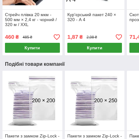
Стрейч плівка 20 мкм -
Кур'єрський пакет 240 ×
Скот
500 мм × 2,4 кг - чорний /
320 - А 4
проз
320 м / XXL
460
1,87
71,
₴
₴
485 ₴
2,08 ₴
Купити
Купити
Подібні товари компанії
Пакети з замком Zip-Lock -
Пакети з замком Zip-Lock -
Паке