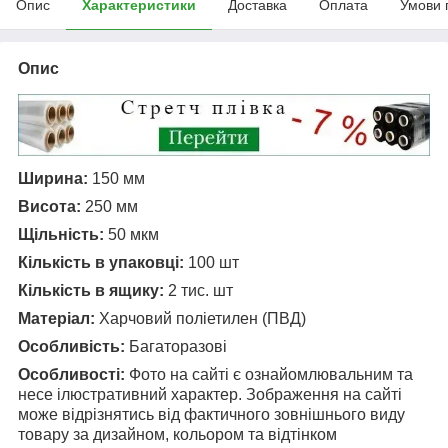
Опис
Характеристики
Доставка
Оплата
Умови 
Опис
Ширина:
150 мм
Висота:
250 мм
Щільність:
50 мкм
Кількість в упаковці:
100 шт
Кількість в ящику:
2 тис. шт
Матеріал:
Харчовий поліетилен (ПВД)
Особливість:
Багаторазові
Особливості:
Фото на сайті є ознайомлювальним та
несе ілюстративний характер. Зображення на сайті
може відрізнятись від фактичного зовнішнього виду
товару за дизайном, кольором та відтінком