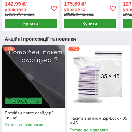
142,99
175,69
127
₴/
₴/
упаковка
упаковка
упа
153,75 ₴/упаковка
188,91 ₴/упаковка
137,1
Купити
Купити
Акційні пропозиції та новинки
–7%
–7%
Потрібен пакет слайдер?
Тисни!
Пакети з замком Zip-Lock - 35
× 45
Готово до відправки
Готово до відправки