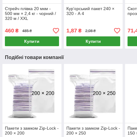
Стрейч плівка 20 мкм -
Кур'єрський пакет 240 ×
Скот
500 мм × 2,4 кг - чорний /
320 - А 4
проз
320 м / XXL
460
1,87
71,
₴
₴
485 ₴
2,08 ₴
Купити
Купити
Подібні товари компанії
Пакети з замком Zip-Lock -
Пакети з замком Zip-Lock -
Паке
200 × 200
200 × 250
150 