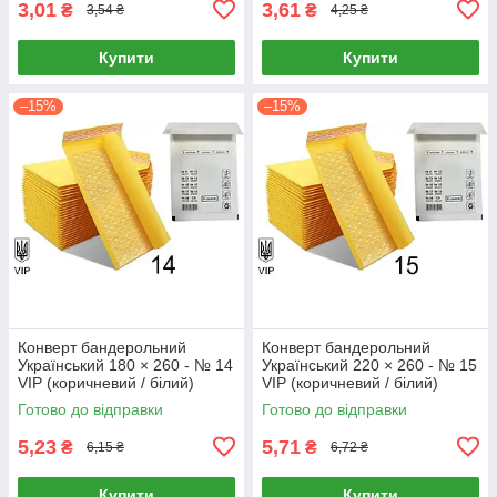
3,01
3,61
₴
₴
3,54 ₴
4,25 ₴
Купити
Купити
–15%
–15%
Конверт бандерольний
Конверт бандерольний
Український 180 × 260 - № 14
Український 220 × 260 - № 15
VIP (коричневий / білий)
VIP (коричневий / білий)
Готово до відправки
Готово до відправки
5,23
5,71
₴
₴
6,15 ₴
6,72 ₴
Купити
Купити