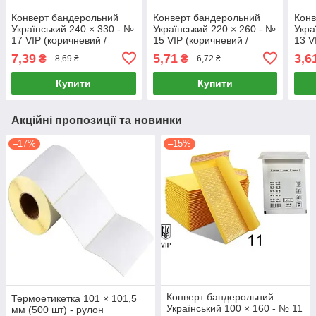
Конверт бандерольний
Конверт бандерольний
Конв
Український 240 × 330 - №
Український 220 × 260 - №
Укра
17 VIP (коричневий /
15 VIP (коричневий /
13 V
білий)
білий)
біли
7,39
5,71
3,6
₴
₴
8,69 ₴
6,72 ₴
Купити
Купити
Акційні пропозиції та новинки
–17%
–15%
Конверт бандерольний
Термоетикетка 101 × 101,5
Український 100 × 160 - № 11
мм (500 шт) - рулон