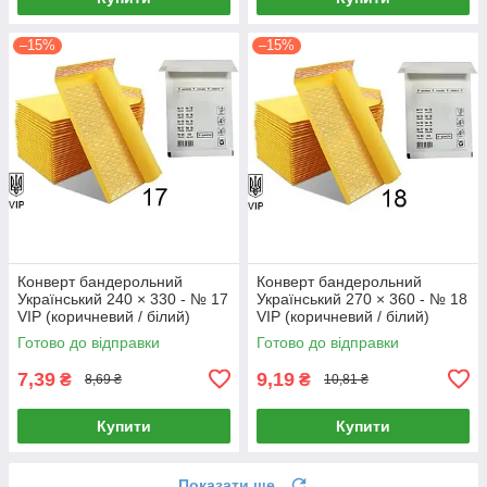
–15%
–15%
Конверт бандерольний
Конверт бандерольний
Український 240 × 330 - № 17
Український 270 × 360 - № 18
VIP (коричневий / білий)
VIP (коричневий / білий)
Готово до відправки
Готово до відправки
7,39
9,19
₴
₴
8,69 ₴
10,81 ₴
Купити
Купити
Показати ще