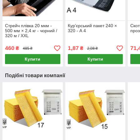
Стрейч плівка 20 мкм -
Кур'єрський пакет 240 ×
Скот
500 мм × 2,4 кг - чорний /
320 - А 4
проз
320 м / XXL
460
1,87
71,
₴
₴
485 ₴
2,08 ₴
Купити
Купити
Подібні товари компанії