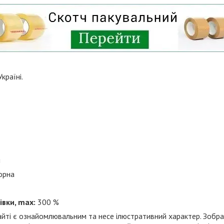
країні.
л
орна
івки, max:
300 %
йті є ознайомлювальним та несе ілюстративний характер. Зобр