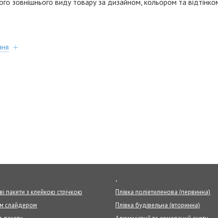
ного зовнішнього виду товару за дизайном, кольором та відтінко
ння
.
ві пакети з клейкою стрічкою
Плівка поліетиленова (первинна)
ом слайдером
Плівка будівельна (вторинна)