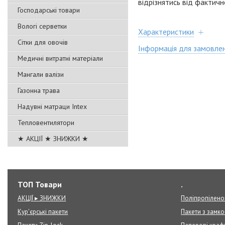
відрізнятись від фактич
Господарські товари
Вологі серветки
Характеристики
Сітки для овочів
Інформація для замовле
Медичні витратні матеріали
Мангали валізи
Газонна трава
Надувні матраци Intex
Тепловентилятори
★ АКЦІЇ ★ ЗНИЖКИ ★
ТОП Товари
.
АКЦІЇ ▸ ЗНИЖКИ
Поліпропілено
Кур'єрські пакети
Пакети з замк