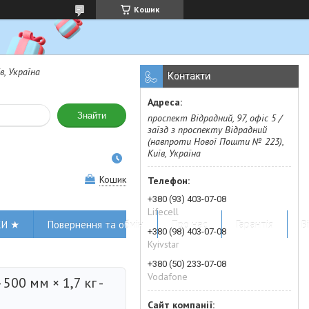
Кошик
в, Україна
Контакти
Знайти
проспект Відрадний, 97, офіс 5 /
заїзд з проспекту Відрадний
(навпроти Нової Пошти № 223),
Київ, Україна
Кошик
+380 (93) 403-07-08
Lifecell
КИ ★
Повернення та обмін
Про нас
Гарантія
В
+380 (98) 403-07-08
Kyivstar
+380 (50) 233-07-08
Vodafone
500 мм × 1,7 кг -