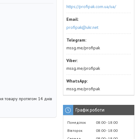
https://profipak.com.ua/ua/
profipak@ukr.net
mssg.me/profipak
mssg.me/profipak
mssg.me/profipak
я товару протягом 14 днів
Графік роботи
Понеділок
08:00
18:00
Вівторок
08:00
18:00
Середа
08:00
18:00