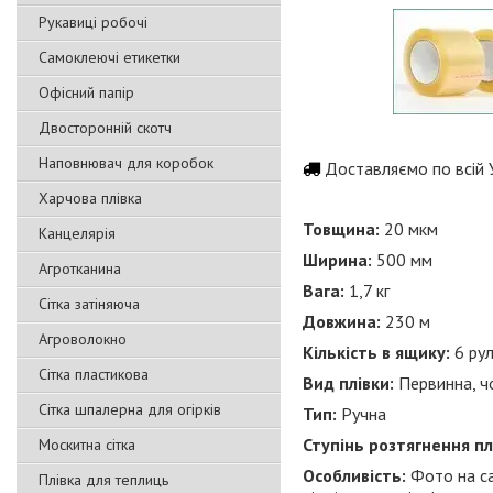
Рукавиці робочі
Самоклеючі етикетки
Офісний папір
Двосторонній скотч
Наповнювач для коробок
Доставляємо по всій У
Харчова плівка
Товщина:
20 мкм
Канцелярія
Ширина:
500 мм
Агротканина
Вага:
1,7 кг
Сітка затіняюча
Довжина:
230 м
Агроволокно
Кількість в ящику:
6 ру
Сітка пластикова
Вид плівки:
Первинна, ч
Сітка шпалерна для огірків
Тип:
Ручна
Ступінь розтягнення пл
Москитна сітка
Особливість:
Фото на са
Плівка для теплиць