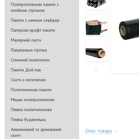
Поліпропіленові пакети з
клейкою стрічкою
Пакети з замком слайдер
Паперові крафт пакети
Малярний скотч
Пакувальна стрічка
Спінений поліетилен
Пакети Дой-пак
Скотч з логотипом
Поліетиленові пакети
Мішки поліпропіленові
Плівка поліетиленова
Плівка будівельна
Алюмінієвий та армований
Опис товару
скотч