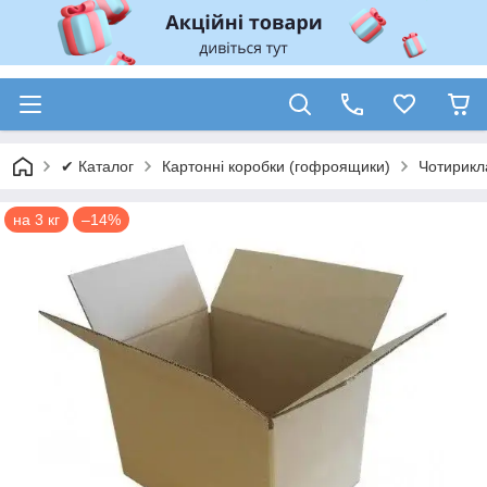
✔ Каталог
Картонні коробки (гофроящики)
Чотирикл
на 3 кг
–14%