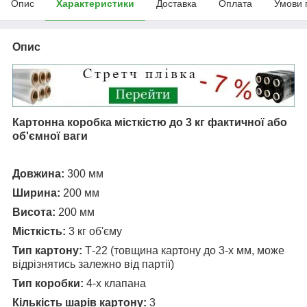
Опис
Характеристики
Доставка
Оплата
Умови 
Опис
Картонна коробка місткістю до 3 кг фактичної або
об'ємної ваги
Довжина:
300 мм
Ширина:
200 мм
Висота:
200 мм
Місткість
:
3 кг об'єму
Тип картону:
Т-22 (товщина картону до 3-х мм, може
відрізнятись залежно від партії)
Тип коробки:
4-х клапана
Кількість шарів картону:
3