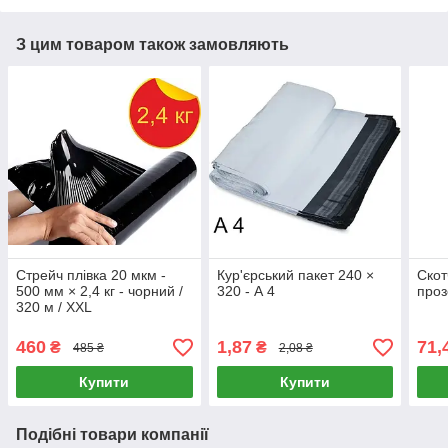
З цим товаром також замовляють
Стрейч плівка 20 мкм -
Кур'єрський пакет 240 ×
Скот
500 мм × 2,4 кг - чорний /
320 - А 4
проз
320 м / XXL
460
1,87
71,
₴
₴
485 ₴
2,08 ₴
Купити
Купити
Подібні товари компанії