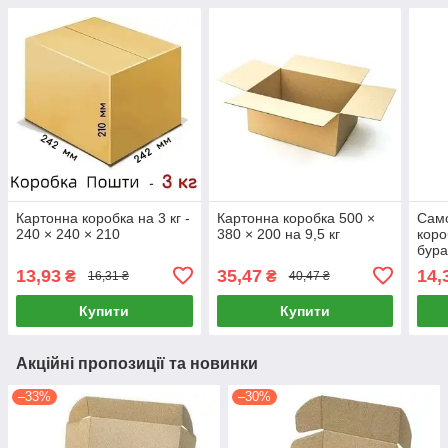
Картонна коробка на 3 кг -
Картонна коробка 500 ×
Само
240 × 240 × 210
380 × 200 на 9,5 кг
коро
бура
13,93
35,47
14,
₴
₴
16,31 ₴
40,47 ₴
Купити
Купити
Акційні пропозиції та новинки
–33%
–30%