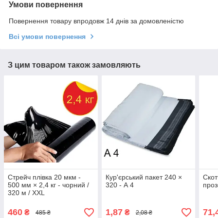
Умови повернення
Повернення товару впродовж 14 днів за домовленістю
Всі умови повернення
З цим товаром також замовляють
Стрейч плівка 20 мкм -
Кур'єрський пакет 240 ×
Скот
500 мм × 2,4 кг - чорний /
320 - А 4
проз
320 м / XXL
460
1,87
71,
₴
₴
485 ₴
2,08 ₴