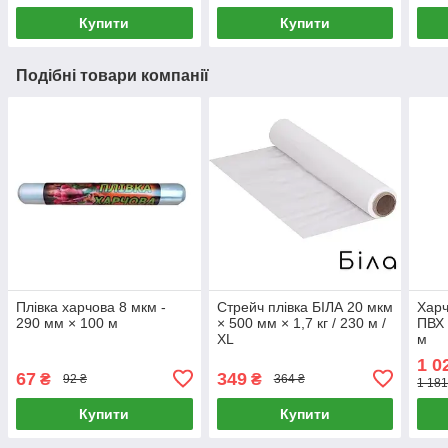
Купити
Купити
Подібні товари компанії
Плівка харчова 8 мкм -
Стрейч плівка БІЛА 20 мкм
Харч
290 мм × 100 м
× 500 мм × 1,7 кг / 230 м /
ПВХ 
XL
м
1 0
67
349
₴
₴
92 ₴
364 ₴
1 181
Купити
Купити