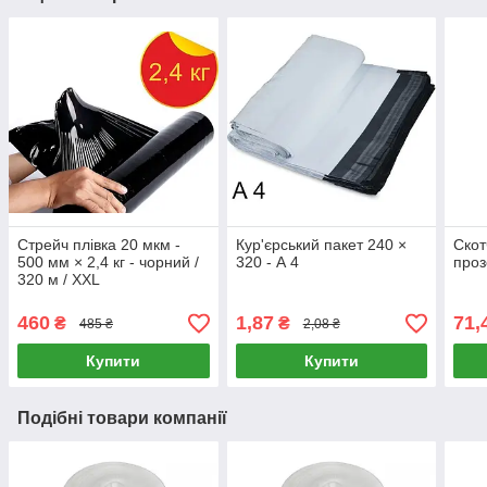
Стрейч плівка 20 мкм -
Кур'єрський пакет 240 ×
Скот
500 мм × 2,4 кг - чорний /
320 - А 4
проз
320 м / XXL
460
1,87
71,
₴
₴
485 ₴
2,08 ₴
Купити
Купити
Подібні товари компанії