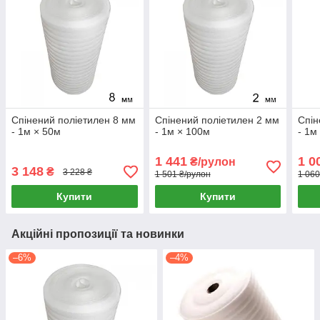
Спінений поліетилен 8 мм
Спінений поліетилен 2 мм
Спін
- 1м × 50м
- 1м × 100м
- 1м
1 441
1 0
₴/рулон
3 148
₴
3 228 ₴
1 501 ₴/рулон
1 060
Купити
Купити
Акційні пропозиції та новинки
–6%
–4%