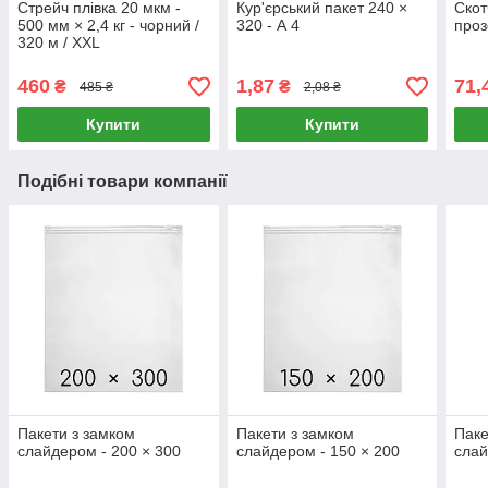
Стрейч плівка 20 мкм -
Кур'єрський пакет 240 ×
Скот
500 мм × 2,4 кг - чорний /
320 - А 4
проз
320 м / XXL
460
1,87
71,
₴
₴
485 ₴
2,08 ₴
Купити
Купити
Подібні товари компанії
Пакети з замком
Пакети з замком
Паке
слайдером - 200 × 300
слайдером - 150 × 200
слай