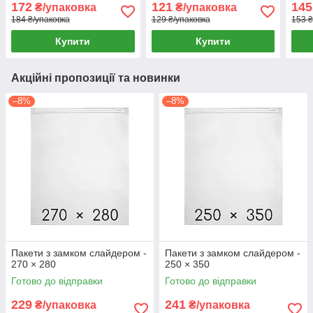
172
121
145
₴/упаковка
₴/упаковка
184 ₴/упаковка
129 ₴/упаковка
153 ₴
Купити
Купити
Акційні пропозиції та новинки
–8%
–8%
Пакети з замком слайдером -
Пакети з замком слайдером -
270 × 280
250 × 350
Готово до відправки
Готово до відправки
229
241
₴/упаковка
₴/упаковка