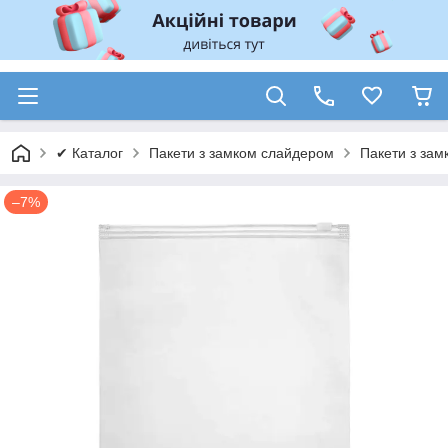
✔ Каталог
Пакети з замком слайдером
Пакети з зам
–7%