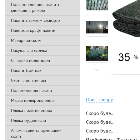
Поліпропіленові пакети з
клейкою стрічкою
Пакети з замком слайдер
Паперові крафт пакети
Малярний скотч
Пакувальна стрічка
Спінений поліетилен
Пакети Дой-пак
Скотч з логотипом
Поліетиленові пакети
Опис товару
Мішки поліпропіленові
Плівка поліетиленова
Скоро буде...
Плівка будівельна
Скоро буде...
Алюмінієвий та армований
Скоро буде...
скотч
Особливість:
Фото на са