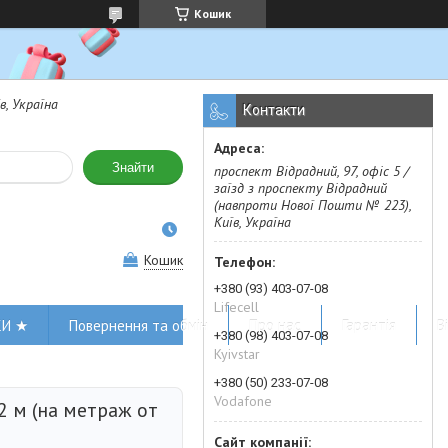
Кошик
в, Україна
Контакти
Знайти
проспект Відрадний, 97, офіс 5 /
заїзд з проспекту Відрадний
(навпроти Нової Пошти № 223),
Київ, Україна
Кошик
+380 (93) 403-07-08
Lifecell
КИ ★
Повернення та обмін
Про нас
Гарантія
В
+380 (98) 403-07-08
Kyivstar
+380 (50) 233-07-08
Vodafone
 2 м (на метраж от