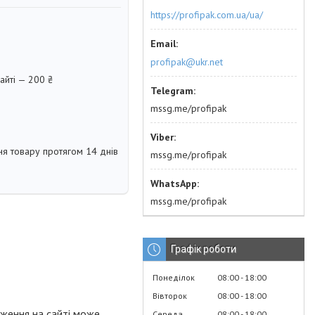
https://profipak.com.ua/ua/
profipak@ukr.net
айті — 200 ₴
mssg.me/profipak
я товару протягом 14 днів
mssg.me/profipak
mssg.me/profipak
Графік роботи
Понеділок
08:00
18:00
Вівторок
08:00
18:00
аження на сайті може
Середа
08:00
18:00