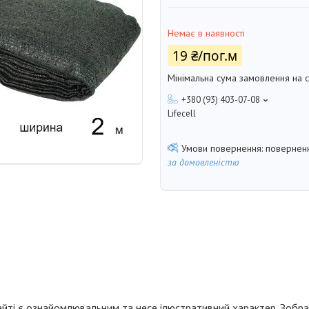
Немає в наявності
19 ₴/пог.м
Мінімальна сума замовлення на с
+380 (93) 403-07-08
Lifecell
поверненн
за домовленістю
йті є ознайомлювальним та несе ілюстративний характер. Зобр