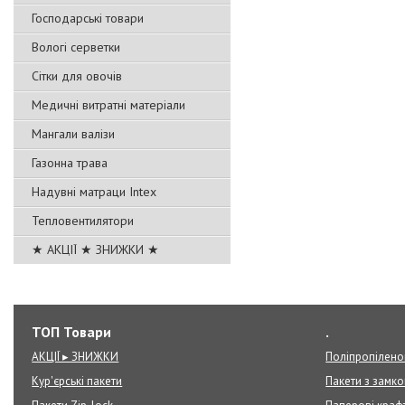
Господарські товари
Вологі серветки
Сітки для овочів
Медичні витратні матеріали
Мангали валізи
Газонна трава
Надувні матраци Intex
Тепловентилятори
★ АКЦІЇ ★ ЗНИЖКИ ★
ТОП Товари
.
АКЦІЇ ▸ ЗНИЖКИ
Поліпропілено
Кур'єрські пакети
Пакети з замк