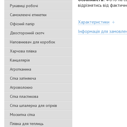
відрізнятись від фактич
Рукавиці робочі
Самоклеючі етикетки
Характеристики
Офісний папір
Інформація для замовле
Двосторонній скотч
Наповнювач для коробок
Харчова плівка
Канцелярія
Агротканина
Сітка затіняюча
Агроволокно
Сітка пластикова
Сітка шпалерна для огірків
Москитна сітка
Плівка для теплиць