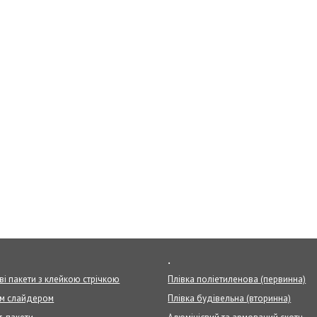
.
ві пакети з клейкою стрічкою
Плівка поліетиленова (первинна)
ом слайдером
Плівка будівельна (вторинна)