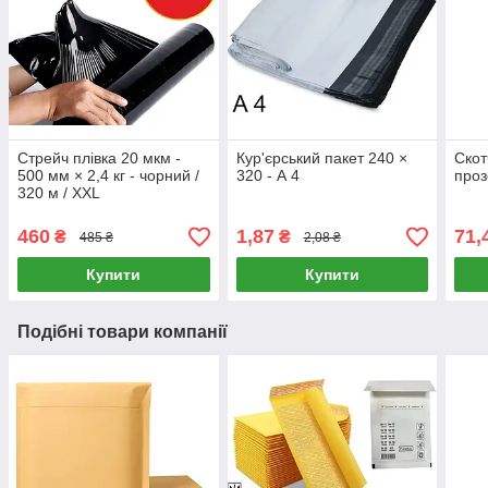
Стрейч плівка 20 мкм -
Кур'єрський пакет 240 ×
Скот
500 мм × 2,4 кг - чорний /
320 - А 4
проз
320 м / XXL
460
1,87
71,
₴
₴
485 ₴
2,08 ₴
Купити
Купити
Подібні товари компанії