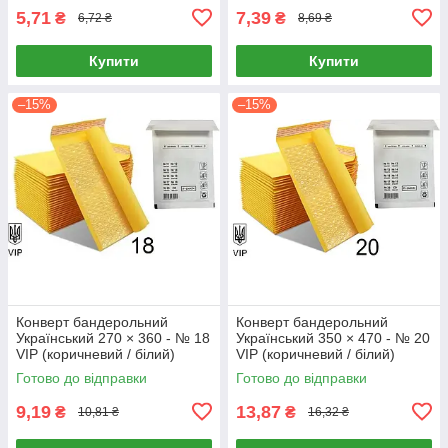
5,71
7,39
₴
₴
6,72 ₴
8,69 ₴
Купити
Купити
–15%
–15%
Конверт бандерольний
Конверт бандерольний
Український 270 × 360 - № 18
Український 350 × 470 - № 20
VIP (коричневий / білий)
VIP (коричневий / білий)
Готово до відправки
Готово до відправки
9,19
13,87
₴
₴
10,81 ₴
16,32 ₴