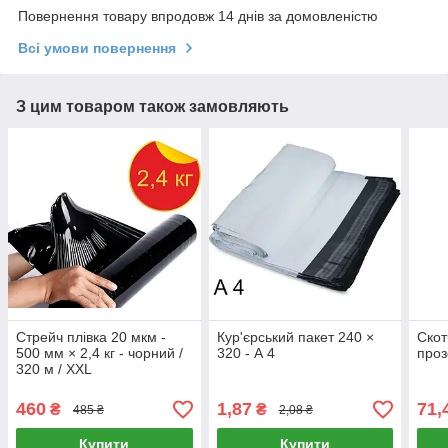
Повернення товару впродовж 14 днів за домовленістю
Всі умови повернення
З цим товаром також замовляють
Стрейч плівка 20 мкм -
Кур'єрський пакет 240 ×
Скот
500 мм × 2,4 кг - чорний /
320 - А 4
проз
320 м / XXL
460
1,87
71,
₴
₴
485 ₴
2,08 ₴
Купити
Купити