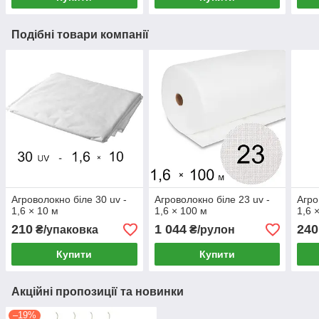
Подібні товари компанії
Агроволокно біле 30 uv -
Агроволокно біле 23 uv -
Агро
1,6 × 10 м
1,6 × 100 м
1,6 
210
1 044
240
₴/упаковка
₴/рулон
Купити
Купити
Акційні пропозиції та новинки
–19%