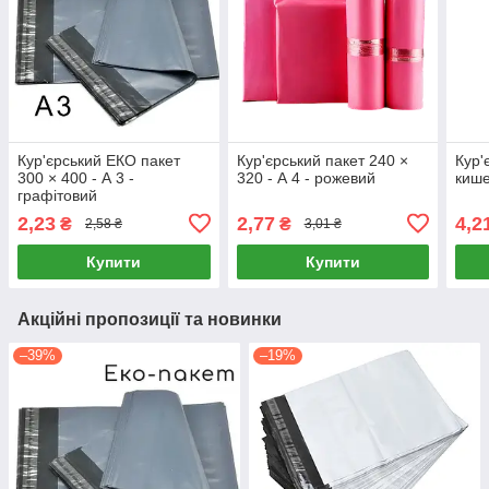
Кур'єрський ЕКО пакет
Кур'єрський пакет 240 ×
Кур'
300 × 400 - А 3 -
320 - А 4 - рожевий
кише
графітовий
2,23
2,77
4,2
₴
₴
2,58 ₴
3,01 ₴
Купити
Купити
Акційні пропозиції та новинки
–39%
–19%