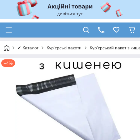
✔ Каталог
Кур'єрські пакети
Кур'єрський пакет з киш
–4%