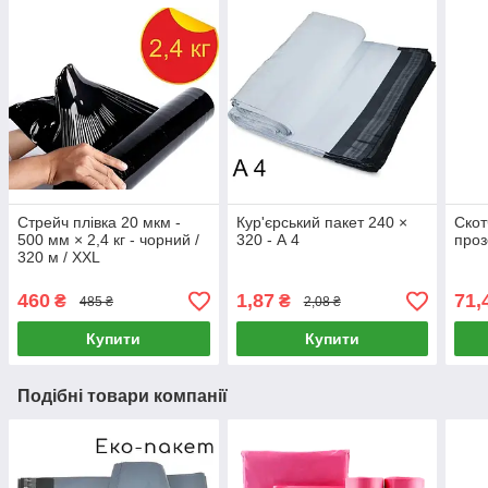
Стрейч плівка 20 мкм -
Кур'єрський пакет 240 ×
Скот
500 мм × 2,4 кг - чорний /
320 - А 4
проз
320 м / XXL
460
1,87
71,
₴
₴
485 ₴
2,08 ₴
Купити
Купити
Подібні товари компанії