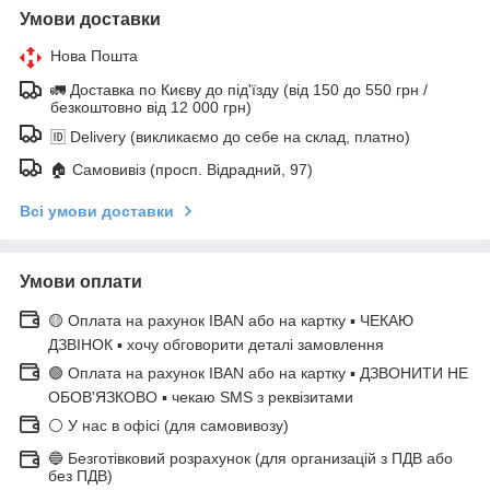
Умови доставки
Нова Пошта
🚛 Доставка по Києву до під'їзду (від 150 до 550 грн /
безкоштовно від 12 000 грн)
🆔 Delivery (викликаємо до себе на склад, платно)
🏠 Самовивіз (просп. Відрадний, 97)
Всі умови доставки
Умови оплати
🟡 Оплата на рахунок IBAN або на картку ▪ ЧЕКАЮ
ДЗВІНОК ▪ хочу обговорити деталі замовлення
🟢 Оплата на рахунок IBAN або на картку ▪ ДЗВОНИТИ НЕ
ОБОВ'ЯЗКОВО ▪ чекаю SMS з реквізитами
⚪ У нас в офісі (для самовивозу)
🔵 Безготівковий розрахунок (для организацій з ПДВ або
без ПДВ)