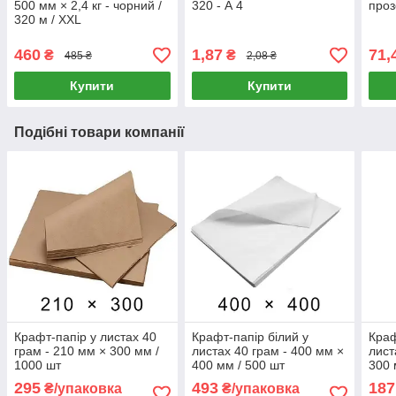
500 мм × 2,4 кг - чорний /
320 - А 4
проз
320 м / XXL
460
1,87
71,
₴
₴
485 ₴
2,08 ₴
Купити
Купити
Подібні товари компанії
Крафт-папір у листах 40
Крафт-папір білий у
Краф
грам - 210 мм × 300 мм /
листах 40 грам - 400 мм ×
лист
1000 шт
400 мм / 500 шт
300 
295
493
187
₴/упаковка
₴/упаковка