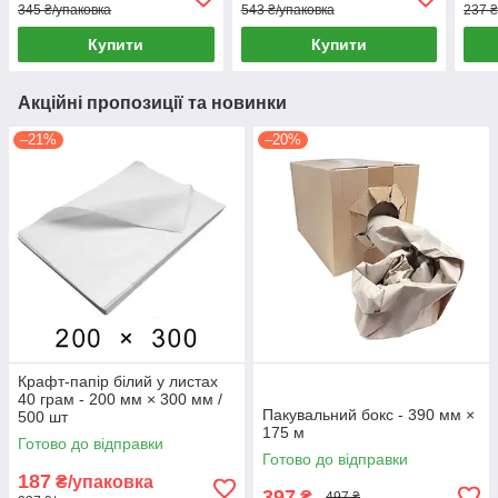
345 ₴/упаковка
543 ₴/упаковка
237 ₴
Купити
Купити
Акційні пропозиції та новинки
–21%
–20%
Крафт-папір білий у листах
40 грам - 200 мм × 300 мм /
Пакувальний бокс - 390 мм ×
500 шт
175 м
Готово до відправки
Готово до відправки
187
₴/упаковка
397
₴
497 ₴