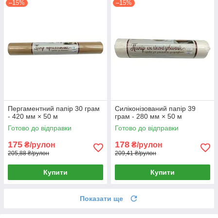
–15%
–15%
Пергаментний папір 30 грам
Силіконізований папір 39
- 420 мм × 50 м
грам - 280 мм × 50 м
Готово до відправки
Готово до відправки
175
178
₴/рулон
₴/рулон
205,88 ₴/рулон
209,41 ₴/рулон
Купити
Купити
Показати ще