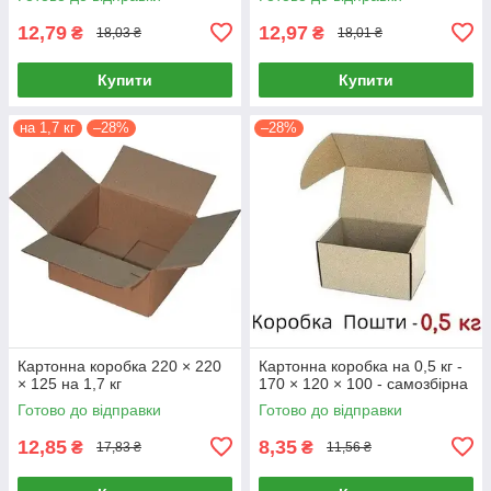
12,79
12,97
₴
₴
18,03 ₴
18,01 ₴
Купити
Купити
на 1,7 кг
–28%
–28%
Картонна коробка 220 × 220
Картонна коробка на 0,5 кг -
× 125 на 1,7 кг
170 × 120 × 100 - самозбірна
Готово до відправки
Готово до відправки
12,85
8,35
₴
₴
17,83 ₴
11,56 ₴