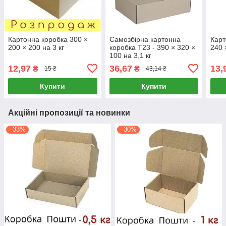
Картонна коробка 300 ×
Самозбірна картонна
Карт
200 × 200 на 3 кг
коробка Т23 - 390 × 320 ×
240 
100 на 3,1 кг
12,97
36,67
13,
₴
₴
15 ₴
43,14 ₴
Купити
Купити
Акційні пропозиції та новинки
–33%
–30%