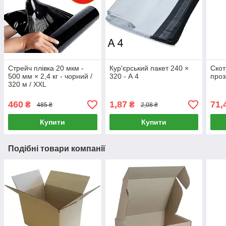
Стрейч плівка 20 мкм -
Кур'єрський пакет 240 ×
Скот
500 мм × 2,4 кг - чорний /
320 - А 4
проз
320 м / XXL
460
1,87
71,
₴
₴
485 ₴
2,08 ₴
Купити
Купити
Подібні товари компанії