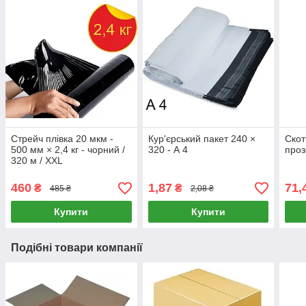
Стрейч плівка 20 мкм -
Кур'єрський пакет 240 ×
Скот
500 мм × 2,4 кг - чорний /
320 - А 4
проз
320 м / XXL
460
1,87
71,
₴
₴
485 ₴
2,08 ₴
Купити
Купити
Подібні товари компанії