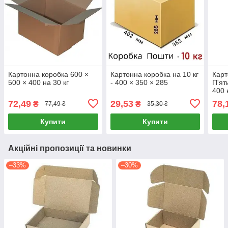
Картонна коробка 600 ×
Картонна коробка на 10 кг
Карт
500 × 400 на 30 кг
- 400 × 350 × 285
П'ят
400 
72,49
29,53
78,
₴
₴
77,49 ₴
35,30 ₴
Купити
Купити
Акційні пропозиції та новинки
–33%
–30%