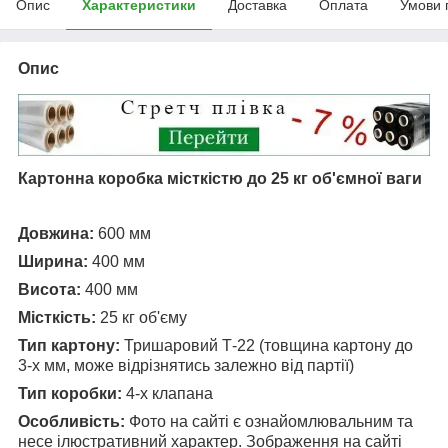
Опис
Характеристики
Доставка
Оплата
Умови 
Опис
Картонна коробка місткістю до 25 кг об'ємної ваги
Довжина:
600 мм
Ширина:
400 мм
Висота:
400 мм
Місткість
:
25 кг об'єму
Тип картону:
Тришаровий Т-22 (товщина картону до
3-х мм, може відрізнятись залежно від партії)
Тип коробки:
4-х клапана
Особливість:
Фото на сайті є ознайомлювальним та
несе ілюстративний характер. Зображення на сайті