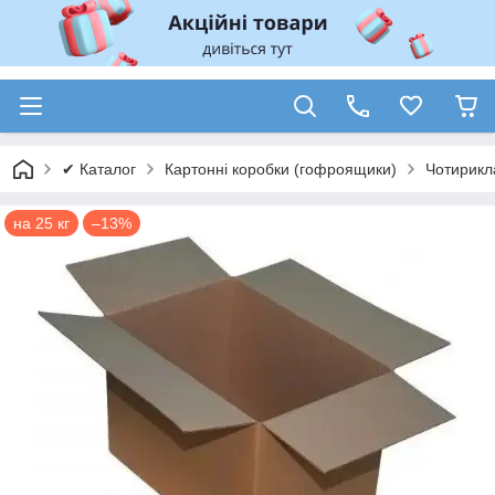
✔ Каталог
Картонні коробки (гофроящики)
Чотирикл
на 25 кг
–13%