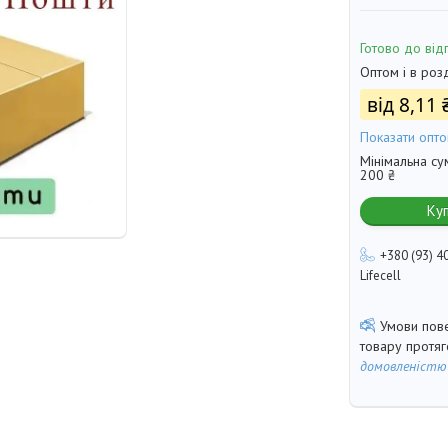
Готово до від
Оптом і в роз
від
8,11 
Показати опто
Мінімальна су
200 ₴
Ку
+380 (93) 4
Lifecell
товару протя
домовленістю