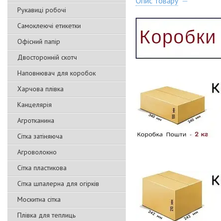
Опис товару
Рукавиці робочі
Самоклеючі етикетки
Офісний папір
Двосторонній скотч
Наповнювач для коробок
Харчова плівка
Канцелярія
Агротканина
Сітка затіняюча
Агроволокно
Сітка пластикова
Сітка шпалерна для огірків
Москитна сітка
Плівка для теплиць