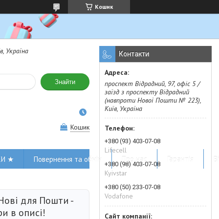
Кошик
в, Україна
Контакти
Знайти
проспект Відрадний, 97, офіс 5 /
заїзд з проспекту Відрадний
(навпроти Нової Пошти № 223),
Київ, Україна
Кошик
+380 (93) 403-07-08
Lifecell
КИ ★
Повернення та обмін
Про нас
Гарантія
В
+380 (98) 403-07-08
Kyivstar
+380 (50) 233-07-08
Vodafone
Нові для Пошти -
ри в описі!