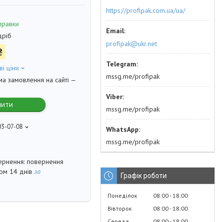
https://profipak.com.ua/ua/
правки
дріб
profipak@ukr.net
₴
ві ціни
mssg.me/profipak
ма замовлення на сайті —
пити
mssg.me/profipak
03-07-08
mssg.me/profipak
повернення
гом 14 днів
за
Графік роботи
Понеділок
08:00
18:00
Вівторок
08:00
18:00
Середа
08:00
18:00