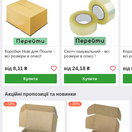
Коробки Нові для Пошти -
Скотч пакувальний - всі
Коро
всі розміри в описі!
розміри в описі !
всі 
8,11
24,18
від
₴
від
₴
від
Купити
Купити
Акційні пропозиції та новинки
–33%
–30%