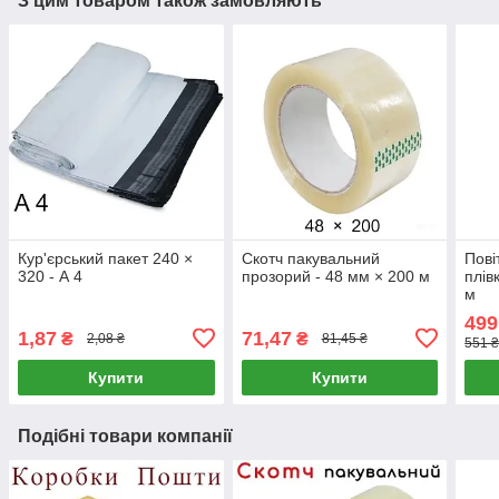
З цим товаром також замовляють
Кур'єрський пакет 240 ×
Скотч пакувальний
Пові
320 - А 4
прозорий - 48 мм × 200 м
плів
м
499
1,87
71,47
₴
₴
2,08 ₴
81,45 ₴
551 
Купити
Купити
Подібні товари компанії