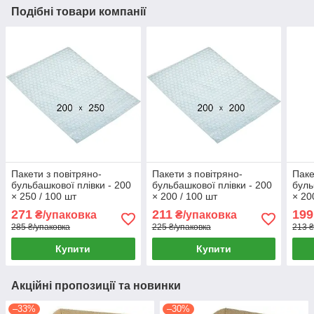
Подібні товари компанії
Пакети з повітряно-
Пакети з повітряно-
Паке
бульбашкової плівки - 200
бульбашкової плівки - 200
буль
× 250 / 100 шт
× 200 / 100 шт
× 20
271
211
199
₴/упаковка
₴/упаковка
285 ₴/упаковка
225 ₴/упаковка
213 ₴
Купити
Купити
Акційні пропозиції та новинки
–33%
–30%