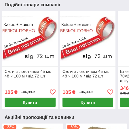
Подібні товари компанії
Скотч з логотипом 45 мк -
Скотч з логотипом 45 мк -
Етик
48 × 100 м / від 72 шт
48 × 100 м / від 72 шт
70×2
арку
346
105
105
₴
₴
106,99 ₴
106,99 ₴
378 ₴
Купити
Купити
Акційні пропозиції та новинки
–33%
–30%