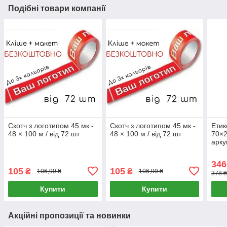
Подібні товари компанії
Скотч з логотипом 45 мк -
Скотч з логотипом 45 мк -
Етик
48 × 100 м / від 72 шт
48 × 100 м / від 72 шт
70×2
арку
346
105
105
₴
₴
106,99 ₴
106,99 ₴
378 ₴
Купити
Купити
Акційні пропозиції та новинки